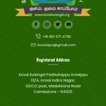
+91 801 571 4790
kovai.kpa@gmail.com
Registered Address
Kovai Kulangal Padhukappu Amaippu
13/A, Annai Indira Nagar,
SIDCO post, Madukkarai Road
Coimbatore – 641021