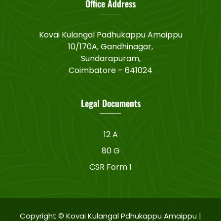
Office Address
Kovai Kulangal Padhukappu Amaippu
10/170A, Gandhinagar,
Sundarapuram,
Coimbatore – 641024
Legal Documents
12 A
80 G
CSR Form 1
Copyright © Kovai Kulangal Pdhukappu Amaippu |