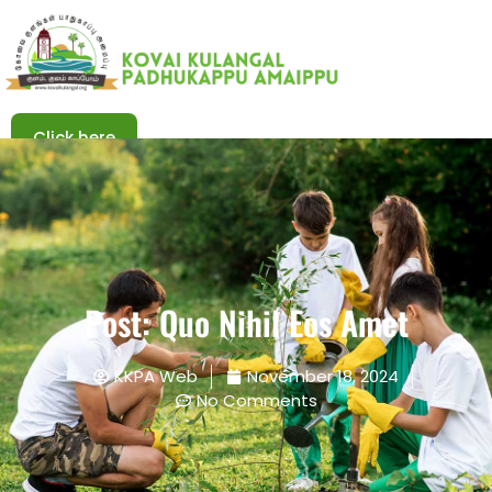
Click here
Click here
Post: Quo Nihil Eos Amet
KKPA Web
November 18, 2024
No Comments