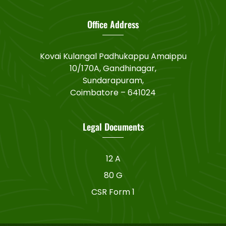
Office Address
Kovai Kulangal Padhukappu Amaippu
10/170A, Gandhinagar,
Sundarapuram,
Coimbatore – 641024
Legal Documents
12 A
80 G
CSR Form 1