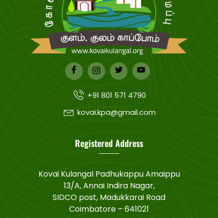
+91 801 571 4790
kovai.kpa@gmail.com
Registered Address
Kovai Kulangal Padhukappu Amaippu
13/A, Annai Indira Nagar,
SIDCO post, Madukkarai Road
Coimbatore – 641021