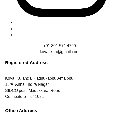
+91 801 571 4790
kovai.kpa@gmail.com
Registered Address
Kovai Kulangal Padhukappu Amaippu
13/A, Annai Indira Nagar,
SIDCO post, Madukkarai Road
Coimbatore – 641021
Office Address